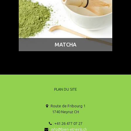
MATCHA
PLAN DU SITE
: Route de Fribourg 1
1740 Neyruz CH
: +41 26 477 07 27
:
info@bien-etreiris.ch