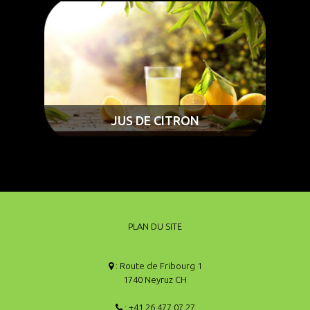
JUS DE CITRON
PLAN DU SITE
: Route de Fribourg 1
1740 Neyruz CH
: +41 26 477 07 27