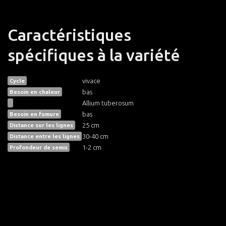
Caractéristiques
spécifiques à la variété
vivace
Cycle
bas
Besoin en chaleur
Allium tuberosum
bas
Besoin en fumure
25 cm
Distance sur les lignes
30-40 cm
Distance entre les lignes
1-2 cm
Profondeur de semis