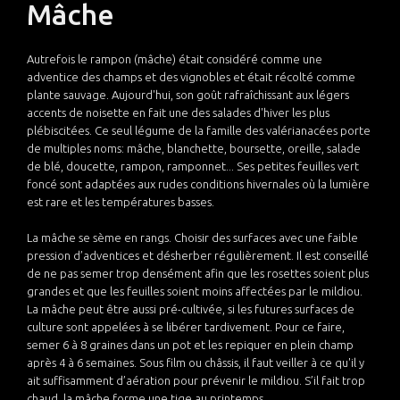
Mâche
Autrefois le rampon (mâche) était considéré comme une
adventice des champs et des vignobles et était récolté comme
plante sauvage. Aujourd'hui, son goût rafraîchissant aux légers
accents de noisette en fait une des salades d'hiver les plus
plébiscitées. Ce seul légume de la famille des valérianacées porte
de multiples noms: mâche, blanchette, boursette, oreille, salade
de blé, doucette, rampon, ramponnet... Ses petites feuilles vert
foncé sont adaptées aux rudes conditions hivernales où la lumière
est rare et les températures basses.
La mâche se sème en rangs. Choisir des surfaces avec une faible
pression d’adventices et désherber régulièrement. Il est conseillé
de ne pas semer trop densément afin que les rosettes soient plus
grandes et que les feuilles soient moins affectées par le mildiou.
La mâche peut être aussi pré-cultivée, si les futures surfaces de
culture sont appelées à se libérer tardivement. Pour ce faire,
semer 6 à 8 graines dans un pot et les repiquer en plein champ
après 4 à 6 semaines. Sous film ou châssis, il faut veiller à ce qu'il y
ait suffisamment d’aération pour prévenir le mildiou. S’il fait trop
chaud, la mâche forme une tige au printemps.