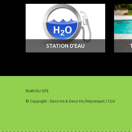
STATION D’EAU
PLAN DU SITE
© Copyright - Deco Iris & Deco Iris
/Impressum
/ CGV