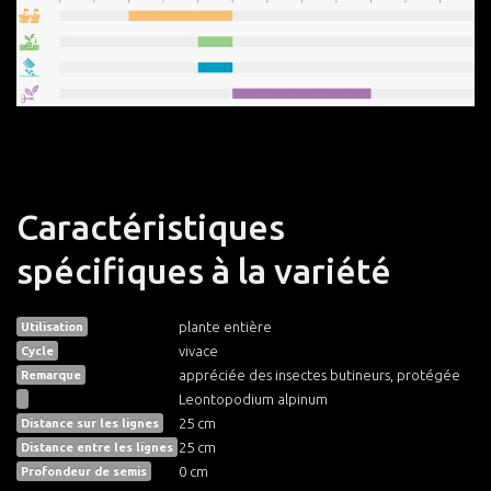
Caractéristiques
spécifiques à la variété
plante entière
Utilisation
vivace
Cycle
appréciée des insectes butineurs, protégée
Remarque
Leontopodium alpinum
25 cm
Distance sur les lignes
25 cm
Distance entre les lignes
0 cm
Profondeur de semis