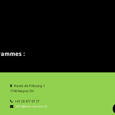
rammes :
: Route de Fribourg 1
1740 Neyruz CH
: +41 26 477 07 27
:
info@bien-etreiris.ch