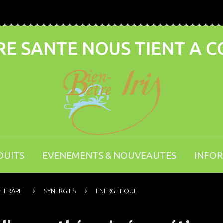
E SANTE NOUS TIENT A 
DUITS
EVENEMENTS & NOUVEAUTES
INFO
HERAPIE
SYNERGIES
ENERGETIQUE