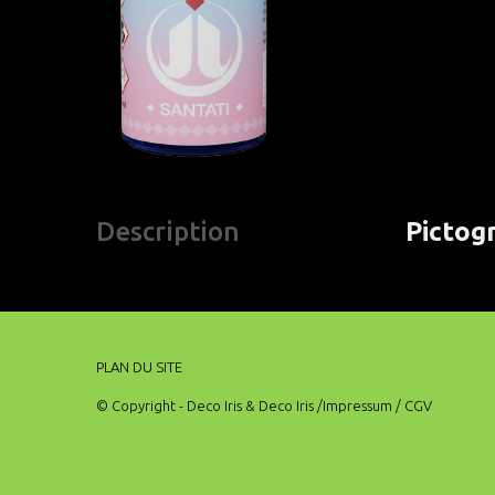
Description
Pictog
PLAN DU SITE
© Copyright - Deco Iris & Deco Iris
/Impressum
/ CGV