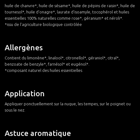
huile de chanvre*, huile de sésame*, huile de pépins de raisin*, huile de
tournesol*, huile d'onagre*, laurate d'isoamyle, tocophérol et huiles
essentielles 100% naturelles comme rose*, géranium* et néroli*.
*issu de l'agriculture biologique contrôlée
Allergènes
Contient du limonène*, linalool*, citronellol*, géraniol*, citral*,
benzoate de benzyle*, farnésol* et eugénol*.
*composant naturel des huiles essentielles
Application
Appliquer ponctuellement sur la nuque, les tempes, sur le poignet ou
sous le nez.
Astuce aromatique