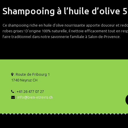
Shampooing à l’huile d’olive
Ce shampooing riche en huile d’olive nourrissante apporte douceur et redon
robes grises ! D'origine 100% naturelle, il nettoie efficacement tout en resp
faire traditionnel dans notre savonnerie familiale à Salon-de-Provence.
: Route de Fribourg 1
1740 Neyruz CH
: +41 26 477 07 27
:
info@bien-etreiris.ch