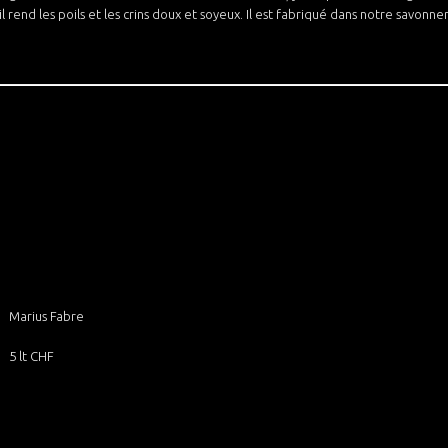
il rend les poils et les crins doux et soyeux. Il est fabriqué dans notre savonn
Marius Fabre
5 lt CHF