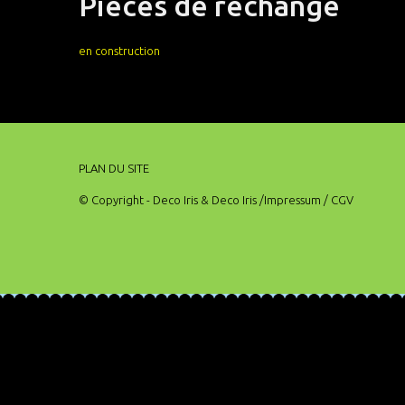
Pièces de rechange
en construction
PLAN DU SITE
© Copyright - Deco Iris & Deco Iris
/Impressum
/ CGV