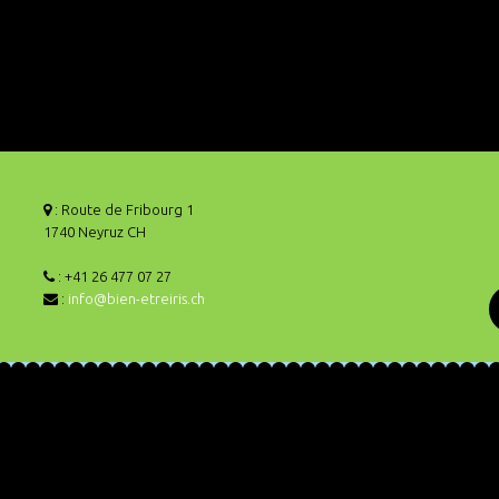
: Route de Fribourg 1
1740 Neyruz CH
: +41 26 477 07 27
:
info@bien-etreiris.ch