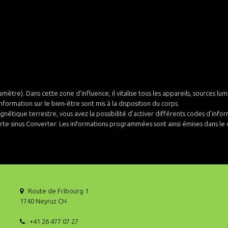
mètre). Dans cette zone d'influence, il vitalise tous les appareils, sources l
formation sur le bien-être sont mis à la disposition du corps.
nétique terrestre, vous avez la possibilité d'activer différents codes d'infor
te sinus Converter. Les informations programmées sont ainsi émises dans le cir
: Route de Fribourg 1
1740 Neyruz CH
: +41 26 477 07 27