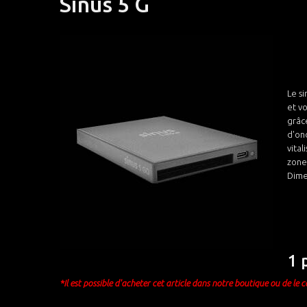
Sinus 5 G
Le si
et vo
grâc
d'ond
vital
zone
Dime
1 
*Il est possible d'acheter cet article dans notre boutique ou de le 