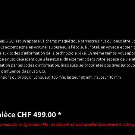
nus 5 GO est un appareil à champ magnétique terrestre sinus qui peut être uti
us accompagne en voiture, au bureau, à l'école, à l'hôtel, en voyage et bien p
e aux codes d'information de la technologie i-like. En même temps, vous app
e sinusoïdale identique à la nature, directement dans votre espace de vie et 
isation par les codes d'information, mais aussi les propriétés positives sur to
 d'influence du sinus 5 GO.
nsions du produit : Longueur 105 mm, largeur 80 mm, hauteur 10 mm
pièce
CHF 499.00 *
commander en ligne chez i-like : en cliquant ici, vous accédez directement à notre p