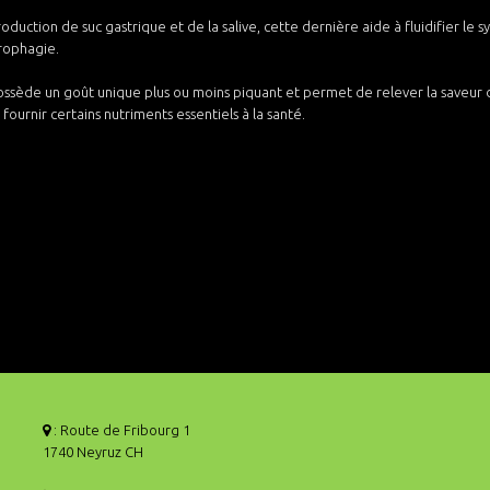
roduction de suc gastrique et de la salive, cette dernière aide à fluidifier le
érophagie.
ssède un goût unique plus ou moins piquant et permet de relever la saveur 
fournir certains nutriments essentiels à la santé.
: Route de Fribourg 1
1740 Neyruz CH