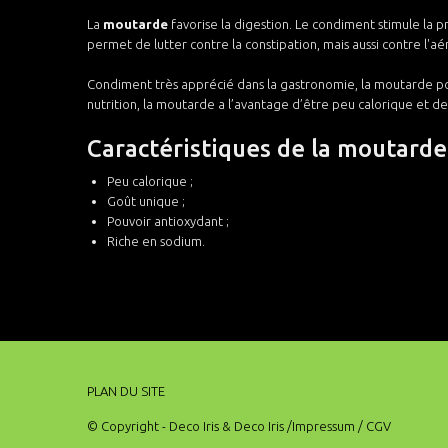
La
moutarde
favorise la digestion. Le condiment stimule la p
permet de lutter contre la constipation, mais aussi contre l'a
Condiment très apprécié dans la gastronomie, la moutarde po
nutrition, la moutarde a l’avantage d’être peu calorique et de 
Caractéristiques de la moutarde
Peu calorique ;
Goût unique ;
Pouvoir antioxydant ;
Riche en sodium.
PLAN DU SITE
© Copyright - Deco Iris & Deco Iris
/Impressum
/ CGV