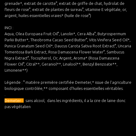
grenade*, extrait de carotte°, extrait de griffe de chat, hydrolat de
fleurs de rose°, extrait de plantes de sureau°, vitamine E végétale, or,
argent, huiles essentielles vraies* (huile de rose°)
INCI :
Aqua, Olea Europaea Fruit Oil°, Lanolin*, Cera Alba°, Butyrospermum
Parkii Butter*, Theobroma Cacao Seed Butter°, Vitis Vinifera Seed Oil*,
Punica Granatum Seed Oil*, Daucus Carota Sativa Root Extract°, Uncaria
Tomentosa Bark Extract, Rosa Damascena Flower Water°, Sambucus
Nigra Extract°, Tocopherol, Or, Argent, Aroma* (Rosa Damascena
Flower Oil°, Citral**, Geraniol**, Linalool**, Benzyl Benzoate**,
Limonene**)
Légende : ° matière première certifiée Demeter,* issue de l'agriculture
biologique contrôlée,** composant d'huiles essentielles véritables.
.
Demeter :
sans alcool, dans les ingrédients, il a la cire de laine donc
pas végétalien