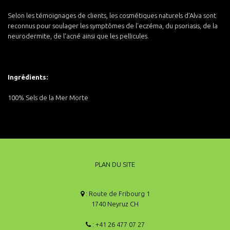
Selon les témoignages de clients, les cosmétiques naturels d'Alva sont
reconnus pour soulager les symptômes de l'eczéma, du psoriasis, de la
neurodermite, de l'acné ainsi que les pellicules.
Ingrédients:
100% Sels de la Mer Morte
PLAN DU SITE
: Route de Fribourg 1
1740 Neyruz CH
: +41 26 477 07 27