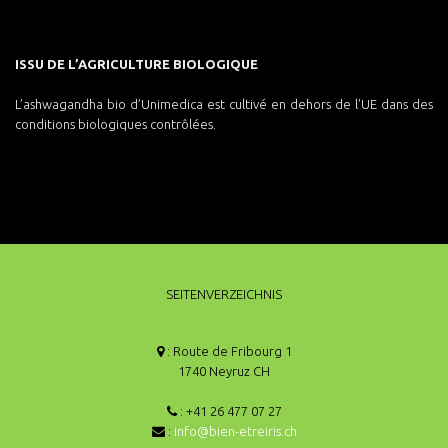
ISSU DE L’AGRICULTURE BIOLOGIQUE
L’ashwagandha bio d’Unimedica est cultivé en dehors de l'UE dans des
conditions biologiques contrôlées.
SEITENVERZEICHNIS
: Route de Fribourg 1
1740 Neyruz CH
: +41 26 477 07 27
:
info@bien-etreiris.ch