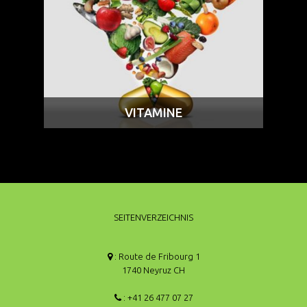
VITAMINE
SEITENVERZEICHNIS
: Route de Fribourg 1
1740 Neyruz CH
: +41 26 477 07 27