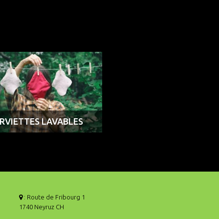
RVIETTES LAVABLES
: Route de Fribourg 1
1740 Neyruz CH