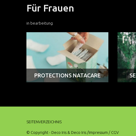
Für Frauen
in bearbeitung
PROTECTIONS NATACARE
SE
SEITENVERZEICHNIS
© Copyright - Deco Iris & Deco Iris
/Impressum
/ CGV