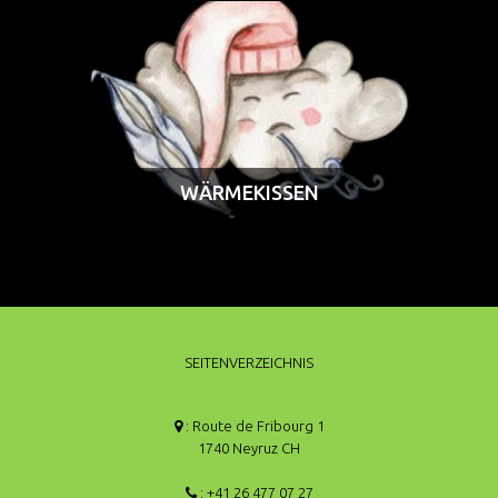
WÄRMEKISSEN
SEITENVERZEICHNIS
: Route de Fribourg 1
1740 Neyruz CH
: +41 26 477 07 27