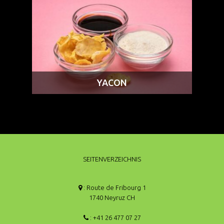
YACON
SEITENVERZEICHNIS
: Route de Fribourg 1
1740 Neyruz CH
: +41 26 477 07 27